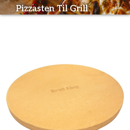
Gå
Pizzasten Til Grill
til
indholdet