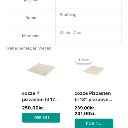
Broil king
Brand
KitchenOne
Merchant
Relaterede varer
Den
Den
oprindelige
aktuelle
Tilbud!
Tilbud!
pris
pris
var:
er:
239.00kr..
231.00kr..
cozze ®
cozze Pizzasten
pizzasten til 17″
til 13″ pizzaovn,
pizzaovn 42,5 ×
kurvet front
250.00
kr.
239.00
kr.
42,5 x 1 cm
231.00
kr.
KØB NU
KØB NU