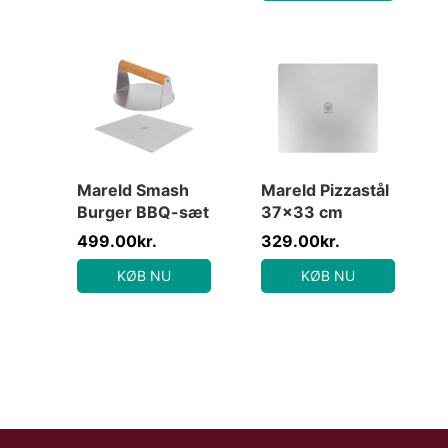
Mareld Smash
Mareld Pizzastål
Burger BBQ-sæt
37×33 cm
499.00
kr.
329.00
kr.
KØB NU
KØB NU