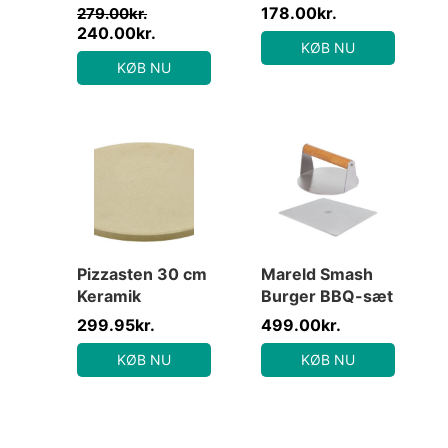
pizzasten til
Pizzaspade træ
178.00
kr.
279.00
kr.
atago
240.00
kr.
KØB NU
KØB NU
Pizzasten 30 cm
Mareld Smash
Keramik
Burger BBQ-sæt
299.95
kr.
499.00
kr.
KØB NU
KØB NU