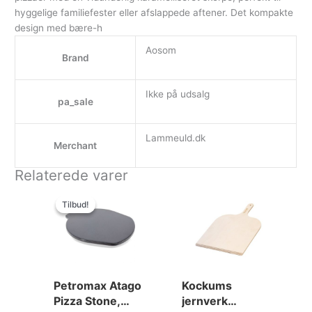
hyggelige familiefester eller afslappede aftener. Det kompakte
design med bære-h
Aosom
Brand
Ikke på udsalg
pa_sale
Lammeuld.dk
Merchant
Relaterede varer
Den
Den
oprindelige
aktuelle
Tilbud!
Tilbud!
pris
pris
var:
er:
279.00kr..
240.00kr..
Petromax Atago
Kockums
Pizza Stone,
jernverk